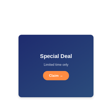
Special Deal
Limited time only
Claim →