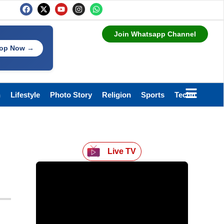
Join Whatsapp Channel
op Now →
h
Lifestyle
Photo Story
Religion
Sports
Technology
Live TV