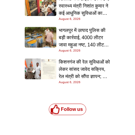
टीम ने रंगे हाथ पकड़ा
स्वास्थ्य मंत्री निशांत कुमार ने
कई आधुनिक सुविधाओं का
August 6, 2026
किया उद्घाटन; गंभीर मरीजों
के इलाज में आएगा बड़ा सुधार
भागलपुर में उत्पाद पुलिस की
बड़ी कार्रवाई, 4000 लीटर
जावा महुआ नष्ट, 140 लीटर
August 6, 2026
चुलाई शराब बरामद; आरोपी
फरार
किशनगंज की रेल सुविधाओं को
लेकर सांसद जावेद सक्रिय,
रेल मंत्री को सौंपा ज्ञापन; दो
August 6, 2026
आरओबी समेत कई मांगें उठाईं
Follow us