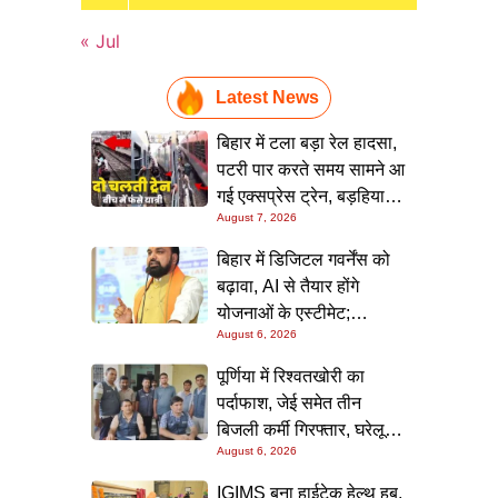
« Jul
Latest News
बिहार में टला बड़ा रेल हादसा,
पटरी पार करते समय सामने आ
गई एक्सप्रेस ट्रेन, बड़हिया
August 7, 2026
स्टेशन पर मची अफरा-तफरी,
यात्रियों की लापरवाही आई
बिहार में डिजिटल गवर्नेंस को
सामने
बढ़ावा, AI से तैयार होंगे
योजनाओं के एस्टीमेट;
August 6, 2026
मुख्यमंत्री ने परियोजना
निगरानी पोर्टल किया लॉन्च
पूर्णिया में रिश्वतखोरी का
पर्दाफाश, जेई समेत तीन
बिजली कर्मी गिरफ्तार, घरेलू
August 6, 2026
कनेक्शन के नाम पर मांगे जा रहे
थे 15 हजार रुपये, निगरानी
IGIMS बना हाईटेक हेल्थ हब,