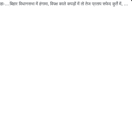
नीतीश कुमार के उपराष्ट्रपति बनने की अटकलों पर बोले सम्राट चौधरी, कहा- फैसला बीजेपी और एनडीए नेतृत्व का अधिकार
बिहार विधानसभा में हंगामा, विपक्ष काले कपड़ों में तो तेज प्रताप सफेद कुर्ते में, कहा- “शनिचरा ग्रह है मेरे ऊपर”