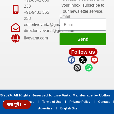
+91-8541 088
your inbox, subscribe to
233
our newsletter service.
+91-9431 355
Email
233
editorlivevarta@gmail.com
directorlivevarta@gmail.com
livevarta.com
Send
Follow us
© 2024. All Rights Reserved to Live Varta. Maintenace by
Cotlas
About
Grievance
Terms of Use
Privacy Policy
Contact
भाषा चुनें।
Advertise
English Site