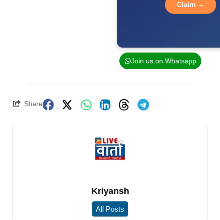
Claim →
Join us on Whatsapp
Share
Kriyansh
All Posts