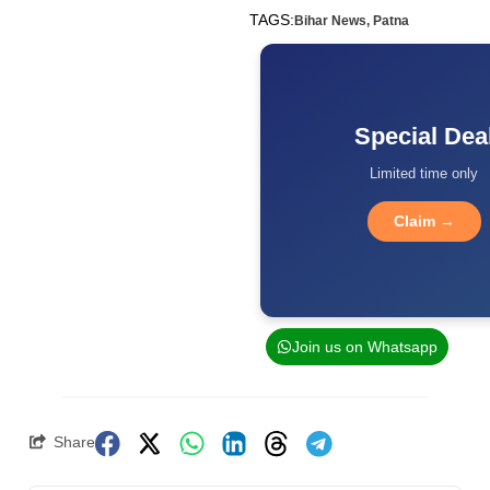
TAGS:
Bihar News
,
Patna
Special Dea
Limited time only
Claim →
Join us on Whatsapp
Share