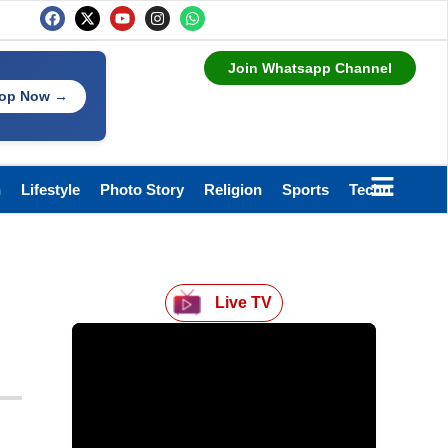
Join Whatsapp Channel
op Now →
h
Lifestyle
Photo Story
Religion
Sports
Technology
Live TV