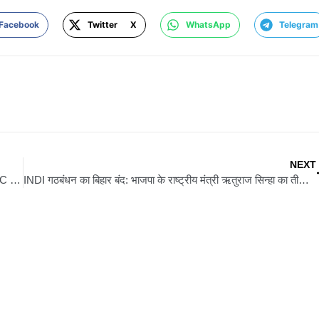
Facebook
Twitter X
WhatsApp
Telegram
NEXT
बिहार बंद के दौरान राहुल-तेजस्वी ने उठाए चुनाव आयोग पर सवाल, कहा- EC अब तक जवाब देने में असमर्थ
INDI गठबंधन का बिहार बंद: भाजपा के राष्ट्रीय मंत्री ऋतुराज सिन्हा का तीखा हमला, उठाया सीमांचल में नए वोटरों का मुद्दा