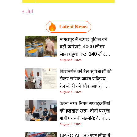
« Jul
Latest News
भागलपुर में उत्पाद पुलिस की
बड़ी कार्रवाई, 4000 लीटर
जावा महुआ नष्ट, 140 लीटर
August 6, 2026
चुलाई शराब बरामद; आरोपी
फरार
किशनगंज की रेल सुविधाओं को
लेकर सांसद जावेद सक्रिय,
रेल मंत्री को सौंपा ज्ञापन; दो
August 6, 2026
आरओबी समेत कई मांगें उठाईं
पटना नगर निगम सफाईकर्मियों
की हड़ताल खत्म, तीनों प्रमुख
मांगों पर बनी सहमति; वेतन,
August 6, 2026
छुट्टी और बोनस पर मिला
आश्वासन
BPSC AEDO पेपर लीक में