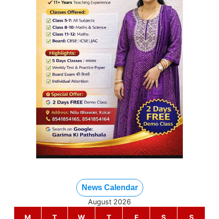
News Calendar
August 2026
M
T
W
T
F
S
S