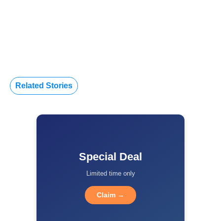
Related Stories
Special Deal
Limited time only
Claim →