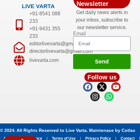
Newsletter
LIVE VARTA
Get daily news alerts in
+91-8541 088
your inbox, subscribe to
233
our newsletter service.
+91-9431 355
Email
233
editorlivevarta@gmail.com
directorlivevarta@gmail.com
livevarta.com
Send
Follow us
© 2024. All Rights Reserved to Live Varta. Maintenace by
Cotlas
About
Grievance
Terms of Use
Privacy Policy
Contact