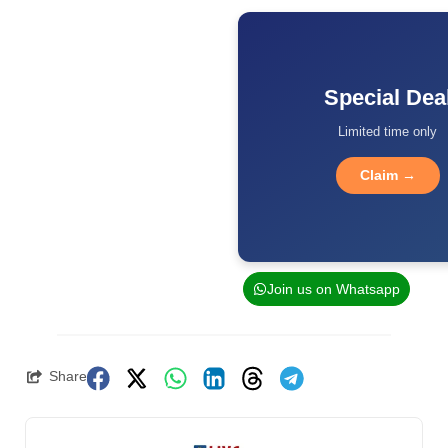
Special Dea
Limited time only
Claim →
Join us on Whatsapp
Share