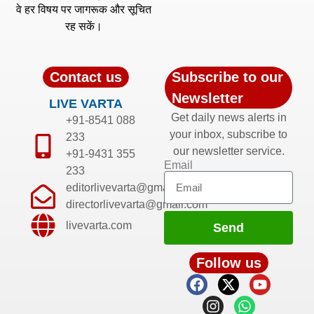
वे हर विषय पर जागरूक और सूचित
रह सकें।
Contact us
Subscribe to our
Newsletter
LIVE VARTA
Get daily news alerts in
+91-8541 088
your inbox, subscribe to
233
our newsletter service.
+91-9431 355
Email
233
editorlivevarta@gmail.com
directorlivevarta@gmail.com
livevarta.com
Send
Follow us