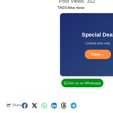
Post Views:
312
TAGS:
Bihar News
Special Dea
Limited time only
Claim →
Join us on Whatsapp
Share