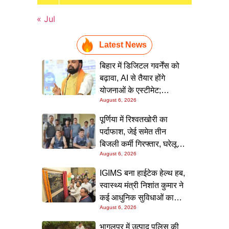
« Jul
Latest News
बिहार में डिजिटल गवर्नेंस को
बढ़ावा, AI से तैयार होंगे
योजनाओं के एस्टीमेट;
August 6, 2026
मुख्यमंत्री ने परियोजना
निगरानी पोर्टल किया लॉन्च
पूर्णिया में रिश्वतखोरी का
पर्दाफाश, जेई समेत तीन
बिजली कर्मी गिरफ्तार, घरेलू
August 6, 2026
कनेक्शन के नाम पर मांगे जा रहे
थे 15 हजार रुपये, निगरानी
IGIMS बना हाईटेक हेल्थ हब,
टीम ने रंगे हाथ पकड़ा
स्वास्थ्य मंत्री निशांत कुमार ने
कई आधुनिक सुविधाओं का
August 6, 2026
किया उद्घाटन; गंभीर मरीजों
के इलाज में आएगा बड़ा सुधार
भागलपुर में उत्पाद पुलिस की