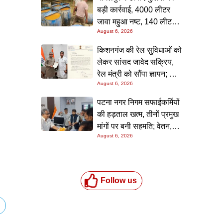
बड़ी कार्रवाई, 4000 लीटर
जावा महुआ नष्ट, 140 लीटर
August 6, 2026
चुलाई शराब बरामद; आरोपी
फरार
किशनगंज की रेल सुविधाओं को
लेकर सांसद जावेद सक्रिय,
रेल मंत्री को सौंपा ज्ञापन; दो
August 6, 2026
आरओबी समेत कई मांगें उठाईं
पटना नगर निगम सफाईकर्मियों
की हड़ताल खत्म, तीनों प्रमुख
मांगों पर बनी सहमति; वेतन,
August 6, 2026
छुट्टी और बोनस पर मिला
आश्वासन
Follow us