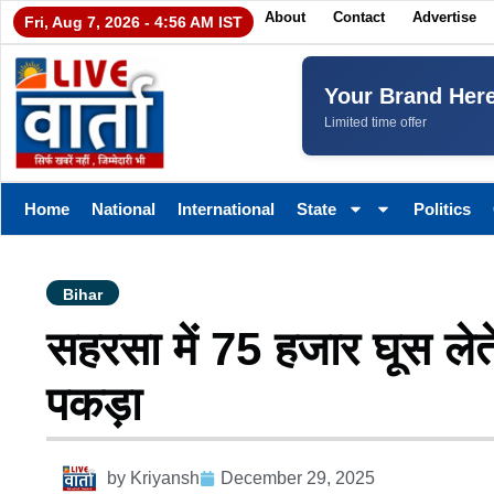
About
Contact
Advertise
Fri, Aug 7, 2026 - 4:56 AM IST
Your Brand Her
Limited time offer
Home
National
International
State
Politics
Bihar
सहरसा में 75 हजार घूस लेते
पकड़ा
by
Kriyansh
December 29, 2025