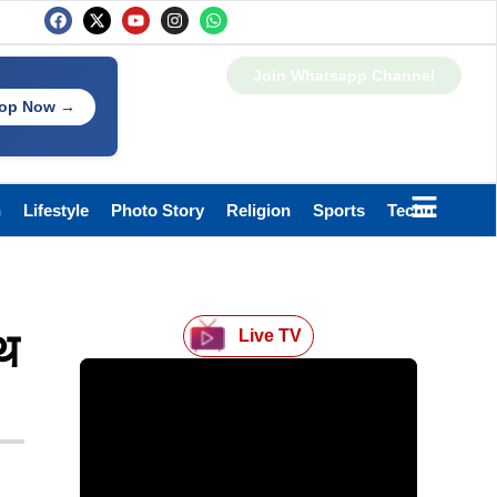
Join Whatsapp Channel
op Now →
h
Lifestyle
Photo Story
Religion
Sports
Technology
ाथ
Live TV