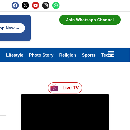
Join Whatsapp Channel
op Now →
h
Lifestyle
Photo Story
Religion
Sports
Technology
Live TV