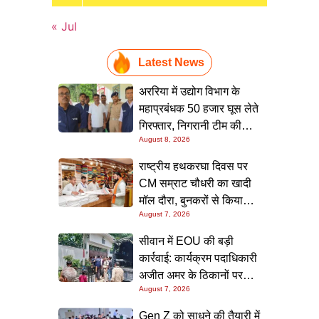
« Jul
Latest News
अररिया में उद्योग विभाग के
महाप्रबंधक 50 हजार घूस लेते
गिरफ्तार, निगरानी टीम की
August 8, 2026
छापेमारी; आवास से बरामद हुई
रिश्वत की रकम
राष्ट्रीय हथकरघा दिवस पर
CM सम्राट चौधरी का खादी
मॉल दौरा, बुनकरों से किया
August 7, 2026
संवाद और स्वदेशी उत्पादों को
बढ़ावा देने की अपील
सीवान में EOU की बड़ी
कार्रवाई: कार्यक्रम पदाधिकारी
अजीत अमर के ठिकानों पर
August 7, 2026
छापा, 40 लाख के आभूषण
समेत करोड़ों की संपत्ति की
Gen Z को साधने की तैयारी में