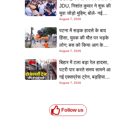
जांच शुरू
JDU, निशांत कुमार ने शुरू की
युवा जोड़ो मुहिम; बोले- नई
August 7, 2026
पीढ़ी तक पहुंचाएं नीतीश
सरकार के 20 सालों के काम
पटना में सड़क हादसे के बाद
हिंसा, युवक की मौत पर भड़के
लोग; बस को किया आग के
August 7, 2026
हवाले, पुलिस और मीडिया पर
भी हमला
बिहार में टला बड़ा रेल हादसा,
पटरी पार करते समय सामने आ
गई एक्सप्रेस ट्रेन, बड़हिया
August 7, 2026
स्टेशन पर मची अफरा-तफरी,
यात्रियों की लापरवाही आई
सामने
Follow us