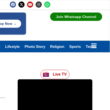
Join Whatsapp Channel
op Now →
h
Lifestyle
Photo Story
Religion
Sports
Technology
Live TV