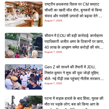
राष्ट्रीय हथकरघा दिवस पर CM सम्राट
चौधरी का खादी मॉल दौरा, बुनकरों से किया
संवाद और स्वदेशी उत्पादों को बढ़ावा देने की
August 7, 2026
अपील
सीवान में EOU की बड़ी कार्रवाई: कार्यक्रम
पदाधिकारी अजीत अमर के ठिकानों पर छापा,
40 लाख के आभूषण समेत करोड़ों की संपत्ति
August 7, 2026
की जांच शुरू
Gen Z को साधने की तैयारी में JDU,
निशांत कुमार ने शुरू की युवा जोड़ो मुहिम;
बोले- नई पीढ़ी तक पहुंचाएं नीतीश सरकार के
August 7, 2026
20 सालों के काम
पटना में सड़क हादसे के बाद हिंसा, युवक की
मौत पर भड़के लोग; बस को किया आग के