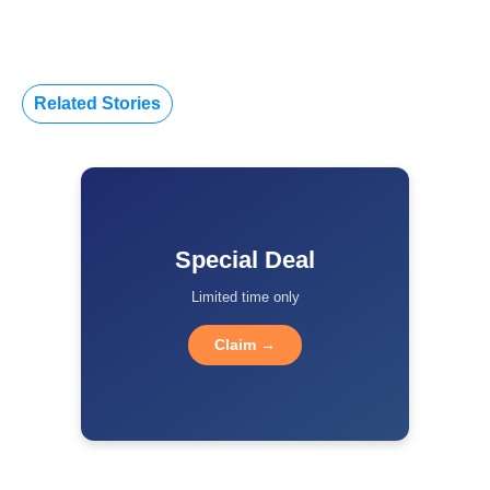
Related Stories
Special Deal
Limited time only
Claim →