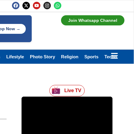
Join Whatsapp Channel
op Now →
h
Lifestyle
Photo Story
Religion
Sports
Technology
Live TV