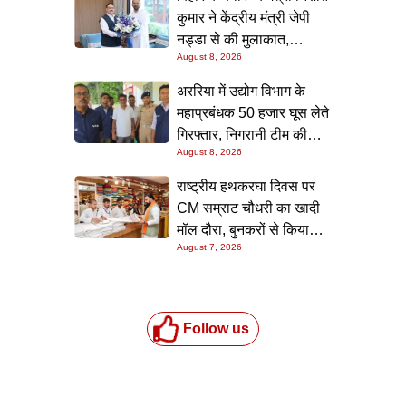
कुमार ने केंद्रीय मंत्री जेपी
नड्डा से की मुलाकात,
August 8, 2026
स्वास्थ्य क्षेत्र के विकास पर
चर्चा
अररिया में उद्योग विभाग के
महाप्रबंधक 50 हजार घूस लेते
गिरफ्तार, निगरानी टीम की
August 8, 2026
छापेमारी; आवास से बरामद हुई
रिश्वत की रकम
राष्ट्रीय हथकरघा दिवस पर
CM सम्राट चौधरी का खादी
मॉल दौरा, बुनकरों से किया
August 7, 2026
संवाद और स्वदेशी उत्पादों को
बढ़ावा देने की अपील
Follow us