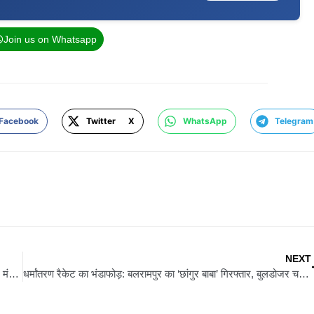
Join us on Whatsapp
Facebook
Twitter X
WhatsApp
Telegram
NEXT
पूर्णिया हत्याकांड पर झारखंड सरकार की प्रतिक्रिया: CM हेमंत सोरेन और मंत्री इरफान अंसारी ने जताई कड़ी नाराजगी, उठाई उच्चस्तरीय जांच की मांग
धर्मांतरण रैकेट का भंडाफोड़: बलरामपुर का ‘छांगुर बाबा’ गिरफ्तार, बुलडोजर चला, ED ने दर्ज की FIR