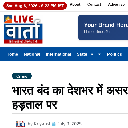
About
Contact
Advertise
Sat, Aug 8, 2026 - 9:22 PM IST
Your Brand Her
Limited time offer
Home
National
International
State
Politics
Crime
भारत बंद का देशभर में असर,
हड़ताल पर
by
Kriyansh
July 9, 2025