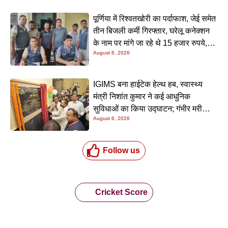
पूर्णिया में रिश्वतखोरी का पर्दाफाश, जेई समेत
तीन बिजली कर्मी गिरफ्तार, घरेलू कनेक्शन
के नाम पर मांगे जा रहे थे 15 हजार रुपये,
August 6, 2026
निगरानी टीम ने रंगे हाथ पकड़ा
IGIMS बना हाईटेक हेल्थ हब, स्वास्थ्य
मंत्री निशांत कुमार ने कई आधुनिक
सुविधाओं का किया उद्घाटन; गंभीर मरीजों
August 6, 2026
के इलाज में आएगा बड़ा सुधार
Follow us
Cricket Score