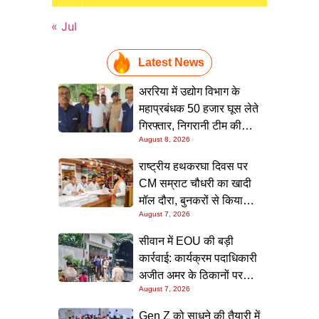
« Jul
Latest News
अररिया में उद्योग विभाग के
महाप्रबंधक 50 हजार घूस लेते
गिरफ्तार, निगरानी टीम की
August 8, 2026
छापेमारी; आवास से बरामद हुई
रिश्वत की रकम
राष्ट्रीय हथकरघा दिवस पर
CM सम्राट चौधरी का खादी
मॉल दौरा, बुनकरों से किया
August 7, 2026
संवाद और स्वदेशी उत्पादों को
बढ़ावा देने की अपील
सीवान में EOU की बड़ी
कार्रवाई: कार्यक्रम पदाधिकारी
अजीत अमर के ठिकानों पर
August 7, 2026
छापा, 40 लाख के आभूषण
समेत करोड़ों की संपत्ति की
Gen Z को साधने की तैयारी में