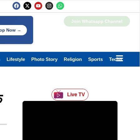
Join Whatsapp Channel
op Now →
h
Lifestyle
Photo Story
Religion
Sports
Technology
फ
Live TV