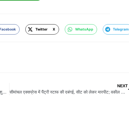
Facebook
Twitter X
WhatsApp
Telegram
NEXT
गया के बेटे ने रचा इतिहास, JEE Advanced 2026 में 330 अंक लाकर शुभम बने देश के नंबर-1 टॉपर
सीमांचल एक्सप्रेस में पैंट्री स्टाफ की दबंगई, सीट को लेकर मारपीट; वकील का सिर फोड़ा- छह हिरासत में