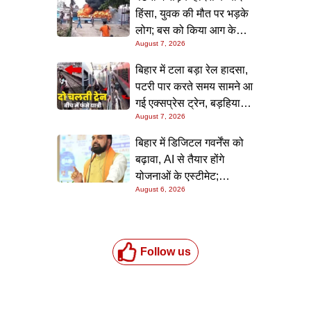
हिंसा, युवक की मौत पर भड़के
लोग; बस को किया आग के
August 7, 2026
हवाले, पुलिस और मीडिया पर
भी हमला
बिहार में टला बड़ा रेल हादसा,
पटरी पार करते समय सामने आ
गई एक्सप्रेस ट्रेन, बड़हिया
August 7, 2026
स्टेशन पर मची अफरा-तफरी,
यात्रियों की लापरवाही आई
बिहार में डिजिटल गवर्नेंस को
सामने
बढ़ावा, AI से तैयार होंगे
योजनाओं के एस्टीमेट;
August 6, 2026
मुख्यमंत्री ने परियोजना
निगरानी पोर्टल किया लॉन्च
Follow us