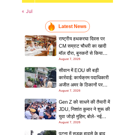
« Jul
Latest News
राष्ट्रीय हथकरघा दिवस पर
CM सम्राट चौधरी का खादी
मॉल दौरा, बुनकरों से किया
August 7, 2026
संवाद और स्वदेशी उत्पादों को
बढ़ावा देने की अपील
सीवान में EOU की बड़ी
कार्रवाई: कार्यक्रम पदाधिकारी
अजीत अमर के ठिकानों पर
August 7, 2026
छापा, 40 लाख के आभूषण
समेत करोड़ों की संपत्ति की
Gen Z को साधने की तैयारी में
जांच शुरू
JDU, निशांत कुमार ने शुरू की
युवा जोड़ो मुहिम; बोले- नई
August 7, 2026
पीढ़ी तक पहुंचाएं नीतीश
सरकार के 20 सालों के काम
पटना में सड़क हादसे के बाद