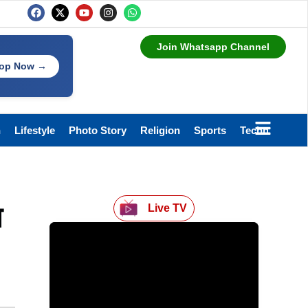
Join Whatsapp Channel
op Now →
h
Lifestyle
Photo Story
Religion
Sports
Technology
ा
Live TV