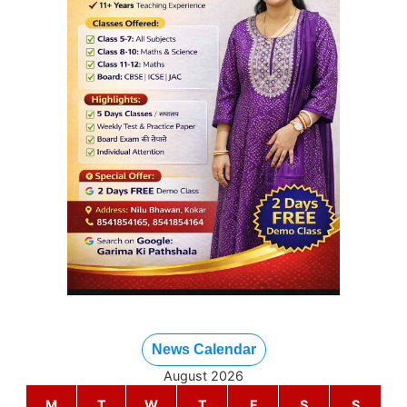
News Calendar
August 2026
M
T
W
T
F
S
S