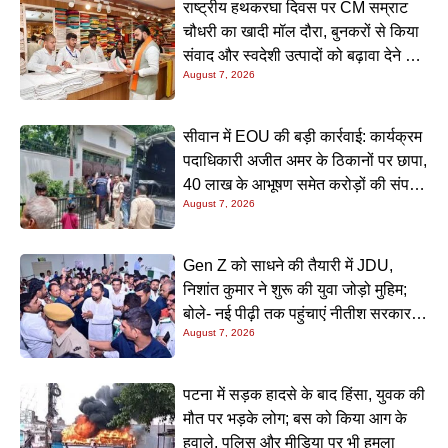
राष्ट्रीय हथकरघा दिवस पर CM सम्राट
चौधरी का खादी मॉल दौरा, बुनकरों से किया
संवाद और स्वदेशी उत्पादों को बढ़ावा देने की
August 7, 2026
अपील
सीवान में EOU की बड़ी कार्रवाई: कार्यक्रम
पदाधिकारी अजीत अमर के ठिकानों पर छापा,
40 लाख के आभूषण समेत करोड़ों की संपत्ति
August 7, 2026
की जांच शुरू
Gen Z को साधने की तैयारी में JDU,
निशांत कुमार ने शुरू की युवा जोड़ो मुहिम;
बोले- नई पीढ़ी तक पहुंचाएं नीतीश सरकार के
August 7, 2026
20 सालों के काम
पटना में सड़क हादसे के बाद हिंसा, युवक की
मौत पर भड़के लोग; बस को किया आग के
हवाले, पुलिस और मीडिया पर भी हमला