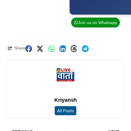
Join us on Whatsapp
Share
Kriyansh
All Posts