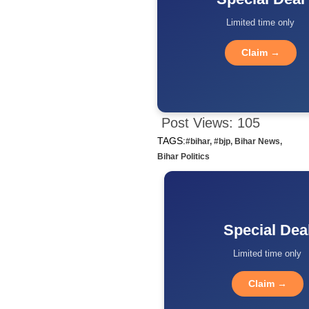
Limited time only
Claim →
Post Views:
105
TAGS:
#bihar
,
#bjp
,
Bihar News
,
Bihar Politics
Special Dea
Limited time only
Claim →