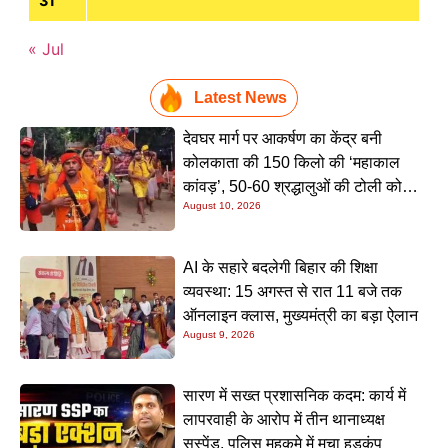
31
« Jul
Latest News
देवघर मार्ग पर आकर्षण का केंद्र बनी
कोलकाता की 150 किलो की ‘महाकाल
कांवड़’, 50-60 श्रद्धालुओं की टोली को
August 10, 2026
देखने उमड़ रही भारी भीड़
AI के सहारे बदलेगी बिहार की शिक्षा
व्यवस्था: 15 अगस्त से रात 11 बजे तक
ऑनलाइन क्लास, मुख्यमंत्री का बड़ा ऐलान
August 9, 2026
सारण में सख्त प्रशासनिक कदम: कार्य में
लापरवाही के आरोप में तीन थानाध्यक्ष
सस्पेंड, पुलिस महकमे में मचा हड़कंप