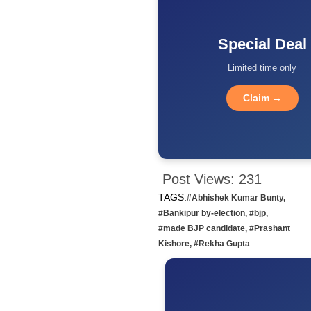
Special Deal
Limited time only
Claim →
Post Views:
231
TAGS:
#Abhishek Kumar Bunty
,
#Bankipur by-election
,
#bjp
,
#made BJP candidate
,
#Prashant
Kishore
,
#Rekha Gupta