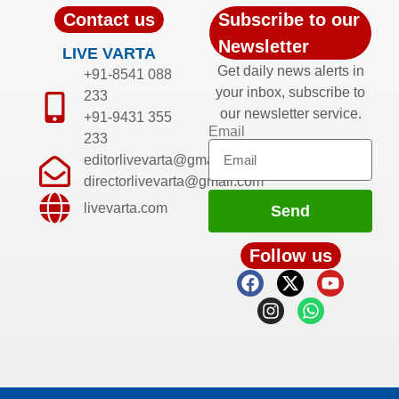
Contact us
Subscribe to our
Newsletter
LIVE VARTA
Get daily news alerts in
+91-8541 088
your inbox, subscribe to
233
our newsletter service.
+91-9431 355
Email
233
editorlivevarta@gmail.com
directorlivevarta@gmail.com
livevarta.com
Send
Follow us