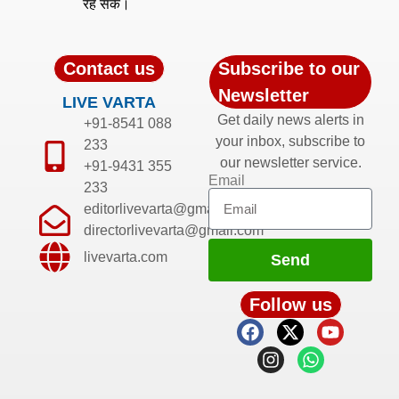
रह सकें।
Contact us
Subscribe to our
Newsletter
LIVE VARTA
Get daily news alerts in
+91-8541 088
your inbox, subscribe to
233
our newsletter service.
+91-9431 355
Email
233
editorlivevarta@gmail.com
directorlivevarta@gmail.com
livevarta.com
Send
Follow us