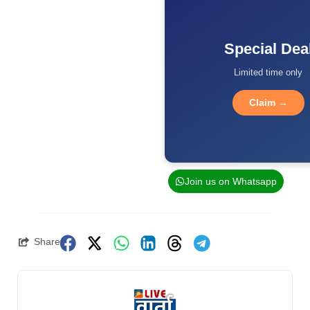
Special Dea
Limited time only
Claim →
Join us on Whatsapp
Share