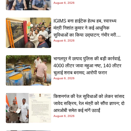
August 6, 2026
निगरानी टीम ने रंगे हाथ पकड़ा
IGIMS बना हाईटेक हेल्थ हब, स्वास्थ्य
मंत्री निशांत कुमार ने कई आधुनिक
सुविधाओं का किया उद्घाटन; गंभीर मरीजों
August 6, 2026
के इलाज में आएगा बड़ा सुधार
भागलपुर में उत्पाद पुलिस की बड़ी कार्रवाई,
4000 लीटर जावा महुआ नष्ट, 140 लीटर
चुलाई शराब बरामद; आरोपी फरार
August 6, 2026
किशनगंज की रेल सुविधाओं को लेकर सांसद
जावेद सक्रिय, रेल मंत्री को सौंपा ज्ञापन; दो
आरओबी समेत कई मांगें उठाईं
August 6, 2026