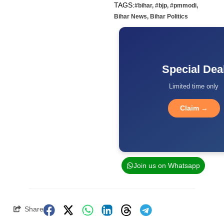
TAGS:
#bihar
,
#bjp
,
#pmmodi
,
Bihar News
,
Bihar Politics
Special Dea
Limited time only
Claim →
Join us on Whatsapp
Share