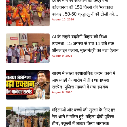
देवघर मार्ग पर आकर्षण का केंद्र बनी
कोलकाता की 150 किलो की ‘महाकाल
कांवड़’, 50-60 श्रद्धालुओं की टोली को
August 10, 2026
देखने उमड़ रही भारी भीड़
AI के सहारे बदलेगी बिहार की शिक्षा
व्यवस्था: 15 अगस्त से रात 11 बजे तक
ऑनलाइन क्लास, मुख्यमंत्री का बड़ा ऐलान
August 9, 2026
सारण में सख्त प्रशासनिक कदम: कार्य में
लापरवाही के आरोप में तीन थानाध्यक्ष
सस्पेंड, पुलिस महकमे में मचा हड़कंप
August 9, 2026
महिलाओं और बच्चों की सुरक्षा के लिए हर
रेल थाने में गठित हुई ‘महिला दीदी पुलिस
टीम’, स्कूलों में जाकर किया जागरूक