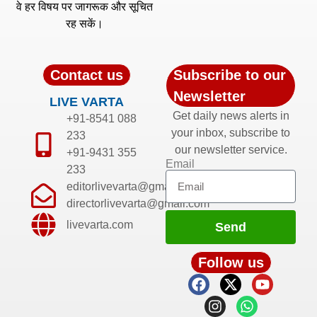
वे हर विषय पर जागरूक और सूचित
रह सकें।
Contact us
Subscribe to our
Newsletter
LIVE VARTA
Get daily news alerts in
+91-8541 088
your inbox, subscribe to
233
our newsletter service.
+91-9431 355
Email
233
editorlivevarta@gmail.com
directorlivevarta@gmail.com
livevarta.com
Send
Follow us