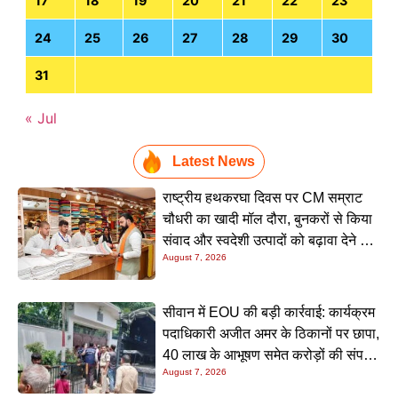
17
18
19
20
21
22
23
24
25
26
27
28
29
30
31
« Jul
Latest News
राष्ट्रीय हथकरघा दिवस पर CM सम्राट
चौधरी का खादी मॉल दौरा, बुनकरों से किया
संवाद और स्वदेशी उत्पादों को बढ़ावा देने की
August 7, 2026
अपील
सीवान में EOU की बड़ी कार्रवाई: कार्यक्रम
पदाधिकारी अजीत अमर के ठिकानों पर छापा,
40 लाख के आभूषण समेत करोड़ों की संपत्ति
August 7, 2026
की जांच शुरू