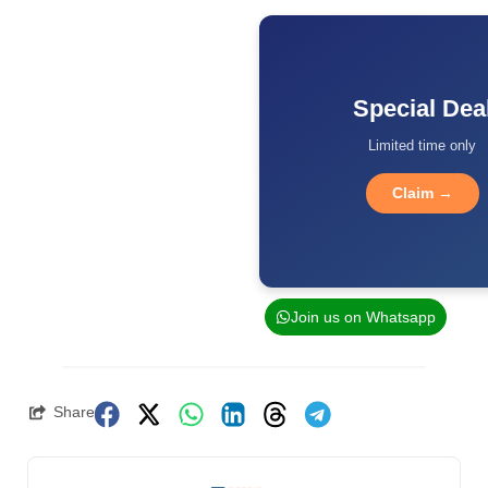
Special Dea
Limited time only
Claim →
Join us on Whatsapp
Share