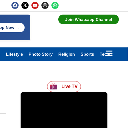
Join Whatsapp Channel
op Now →
h
Lifestyle
Photo Story
Religion
Sports
Technology
Live TV