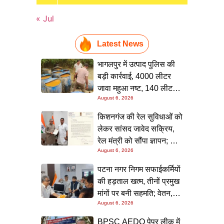
« Jul
Latest News
भागलपुर में उत्पाद पुलिस की
बड़ी कार्रवाई, 4000 लीटर
जावा महुआ नष्ट, 140 लीटर
August 6, 2026
चुलाई शराब बरामद; आरोपी
फरार
किशनगंज की रेल सुविधाओं को
लेकर सांसद जावेद सक्रिय,
रेल मंत्री को सौंपा ज्ञापन; दो
August 6, 2026
आरओबी समेत कई मांगें उठाईं
पटना नगर निगम सफाईकर्मियों
की हड़ताल खत्म, तीनों प्रमुख
मांगों पर बनी सहमति; वेतन,
August 6, 2026
छुट्टी और बोनस पर मिला
आश्वासन
BPSC AEDO पेपर लीक में