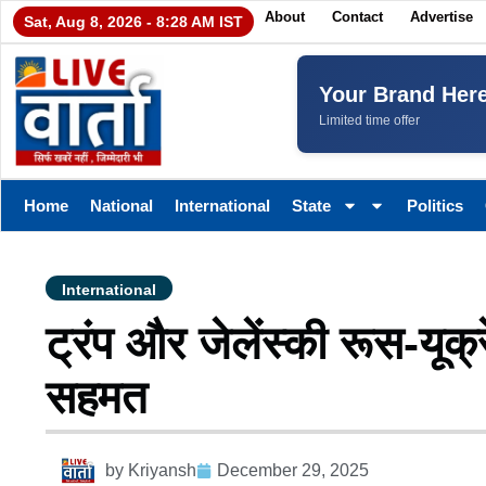
About
Contact
Advertise
Sat, Aug 8, 2026 - 8:28 AM IST
Your Brand Her
Limited time offer
Home
National
International
State
Politics
International
ट्रंप और जेलेंस्की रूस-यूक
सहमत
by
Kriyansh
December 29, 2025