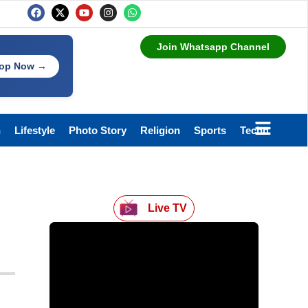
Join Whatsapp Channel
op Now →
h
Lifestyle
Photo Story
Religion
Sports
Technology
Live TV