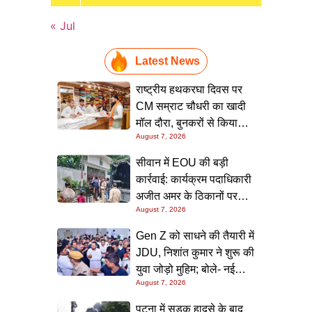
« Jul
Latest News
राष्ट्रीय हथकरघा दिवस पर
CM सम्राट चौधरी का खादी
मॉल दौरा, बुनकरों से किया
August 7, 2026
संवाद और स्वदेशी उत्पादों को
बढ़ावा देने की अपील
सीवान में EOU की बड़ी
कार्रवाई: कार्यक्रम पदाधिकारी
अजीत अमर के ठिकानों पर
August 7, 2026
छापा, 40 लाख के आभूषण
समेत करोड़ों की संपत्ति की
Gen Z को साधने की तैयारी में
जांच शुरू
JDU, निशांत कुमार ने शुरू की
युवा जोड़ो मुहिम; बोले- नई
August 7, 2026
पीढ़ी तक पहुंचाएं नीतीश
सरकार के 20 सालों के काम
पटना में सड़क हादसे के बाद