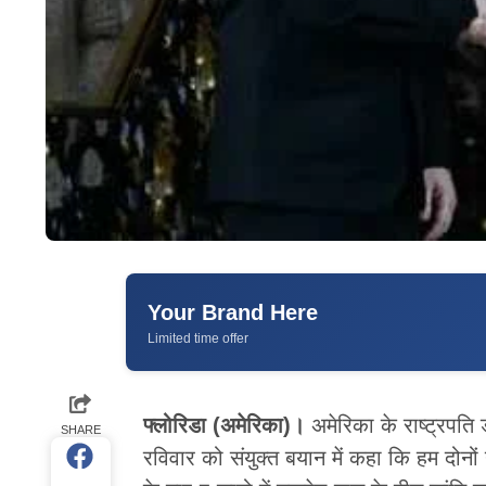
Your Brand Here
Limited time offer
फ्लोरिडा (अमेरिका)।
अमेरिका के राष्ट्रपति ड
SHARE
रविवार को संयुक्त बयान में कहा कि हम दोनों