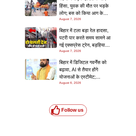
हिंसा, युवक की मौत पर भड़के
लोग; बस को किया आग के
August 7, 2026
हवाले, पुलिस और मीडिया पर
भी हमला
बिहार में टला बड़ा रेल हादसा,
पटरी पार करते समय सामने आ
गई एक्सप्रेस ट्रेन, बड़हिया
August 7, 2026
स्टेशन पर मची अफरा-तफरी,
यात्रियों की लापरवाही आई
बिहार में डिजिटल गवर्नेंस को
सामने
बढ़ावा, AI से तैयार होंगे
योजनाओं के एस्टीमेट;
August 6, 2026
मुख्यमंत्री ने परियोजना
निगरानी पोर्टल किया लॉन्च
Follow us