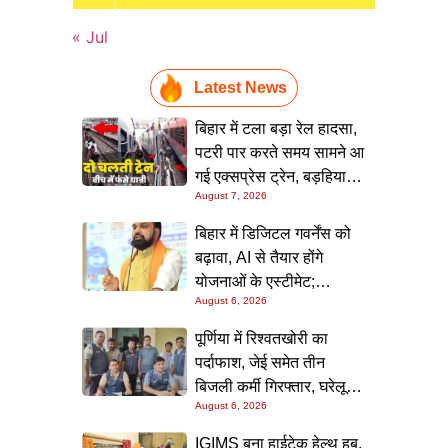
« Jul
Latest News
बिहार में टला बड़ा रेल हादसा,
पटरी पार करते समय सामने आ
गई एक्सप्रेस ट्रेन, बड़हिया
August 7, 2026
स्टेशन पर मची अफरा-तफरी,
यात्रियों की लापरवाही आई
बिहार में डिजिटल गवर्नेंस को
सामने
बढ़ावा, AI से तैयार होंगे
योजनाओं के एस्टीमेट;
August 6, 2026
मुख्यमंत्री ने परियोजना
निगरानी पोर्टल किया लॉन्च
पूर्णिया में रिश्वतखोरी का
पर्दाफाश, जेई समेत तीन
बिजली कर्मी गिरफ्तार, घरेलू
August 6, 2026
कनेक्शन के नाम पर मांगे जा रहे
थे 15 हजार रुपये, निगरानी
IGIMS बना हाईटेक हेल्थ हब,