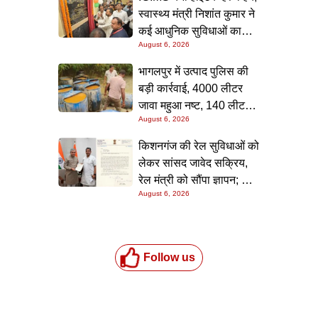
टीम ने रंगे हाथ पकड़ा
स्वास्थ्य मंत्री निशांत कुमार ने
कई आधुनिक सुविधाओं का
August 6, 2026
किया उद्घाटन; गंभीर मरीजों
के इलाज में आएगा बड़ा सुधार
भागलपुर में उत्पाद पुलिस की
बड़ी कार्रवाई, 4000 लीटर
जावा महुआ नष्ट, 140 लीटर
August 6, 2026
चुलाई शराब बरामद; आरोपी
फरार
किशनगंज की रेल सुविधाओं को
लेकर सांसद जावेद सक्रिय,
रेल मंत्री को सौंपा ज्ञापन; दो
August 6, 2026
आरओबी समेत कई मांगें उठाईं
Follow us