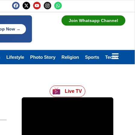
Join Whatsapp Channel
op Now →
h
Lifestyle
Photo Story
Religion
Sports
Technology
Live TV