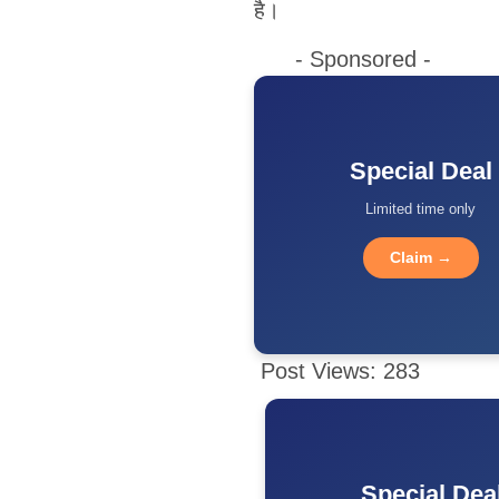
है।
- Sponsored -
Special Deal
Limited time only
Claim →
Post Views:
283
Special Dea