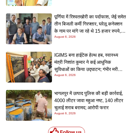
पूर्णिया में रिश्वतखोरी का पर्दाफाश, जेई समेत
तीन बिजली कर्मी गिरफ्तार, घरेलू कनेक्शन
के नाम पर मांगे जा रहे थे 15 हजार रुपये,
August 6, 2026
निगरानी टीम ने रंगे हाथ पकड़ा
IGIMS बना हाईटेक हेल्थ हब, स्वास्थ्य
मंत्री निशांत कुमार ने कई आधुनिक
सुविधाओं का किया उद्घाटन; गंभीर मरीजों
August 6, 2026
के इलाज में आएगा बड़ा सुधार
भागलपुर में उत्पाद पुलिस की बड़ी कार्रवाई,
4000 लीटर जावा महुआ नष्ट, 140 लीटर
चुलाई शराब बरामद; आरोपी फरार
August 6, 2026
Follow us