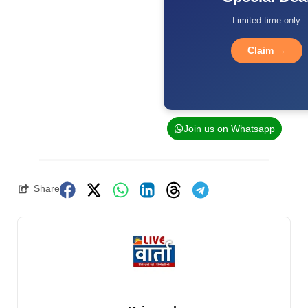
Limited time only
Claim →
Join us on Whatsapp
Share