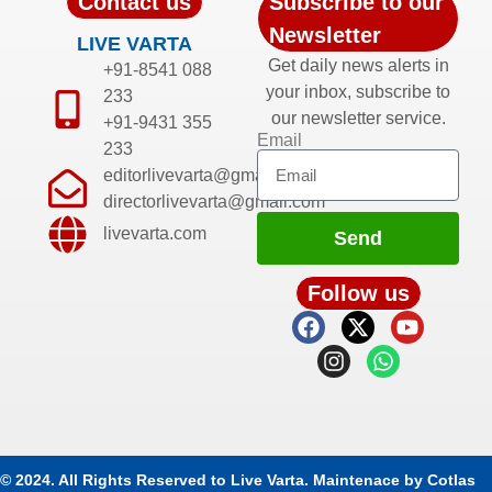
Contact us
Subscribe to our
Newsletter
LIVE VARTA
Get daily news alerts in
+91-8541 088
your inbox, subscribe to
233
our newsletter service.
+91-9431 355
Email
233
editorlivevarta@gmail.com
directorlivevarta@gmail.com
livevarta.com
Send
Follow us
© 2024. All Rights Reserved to Live Varta. Maintenace by
Cotlas