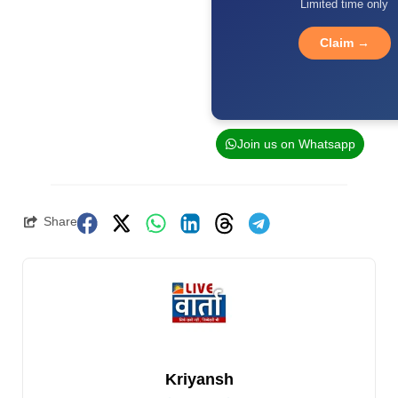
Limited time only
Claim →
Join us on Whatsapp
Share
Kriyansh