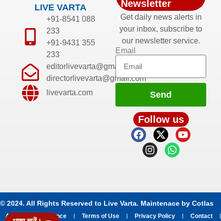
Newsletter
LIVE VARTA
Get daily news alerts in
+91-8541 088
your inbox, subscribe to
233
our newsletter service.
+91-9431 355
Email
233
editorlivevarta@gmail.com
directorlivevarta@gmail.com
livevarta.com
Send
Follow us
© 2024. All Rights Reserved to Live Varta. Maintenace by
Cotlas
About
Grievance
Terms of Use
Privacy Policy
Contact