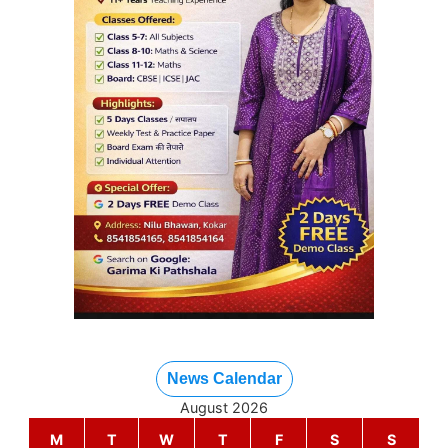
News Calendar
August 2026
M
T
W
T
F
S
S