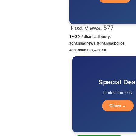
Post Views:
577
TAGS:
#dhanbadlottery
,
#dhanbadnews
,
#dhanbadpolice
,
#dhanbadssp
,
#jharia
Special Dea
Limited time only
Claim →