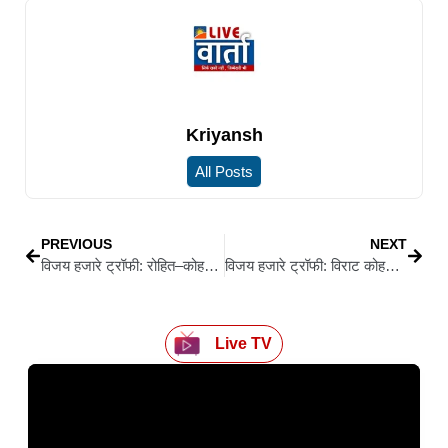
Kriyansh
All Posts
PREVIOUS
NEXT
विजय हजारे ट्रॉफी: रोहित–कोहली की धमाकेदार वापसी, पहले दिन ही जड़े शतक
विजय हजारे ट्रॉफी: विराट कोहली ने जड़ा तूफानी अर्धशतक
Live TV