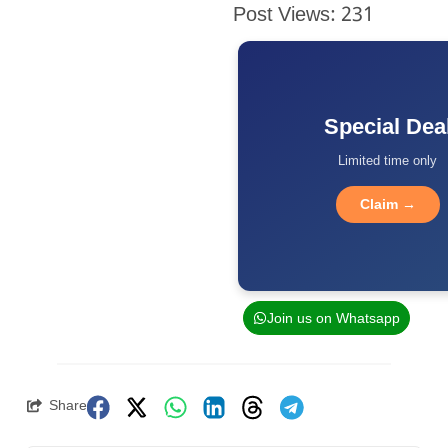
Post Views:
231
Special Dea
Limited time only
Claim →
Join us on Whatsapp
Share