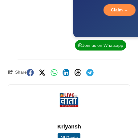
Claim →
Join us on Whatsapp
Share
Kriyansh
All Posts