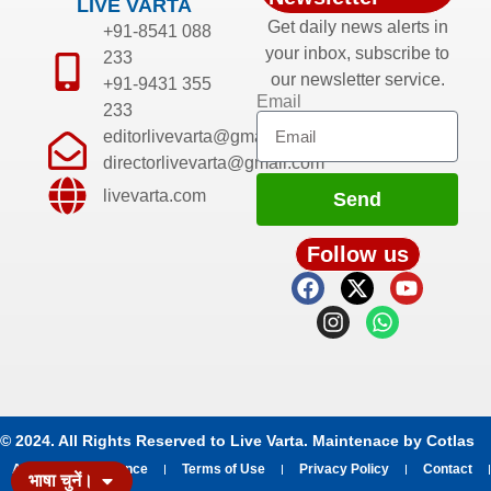
LIVE VARTA
Get daily news alerts in
+91-8541 088
your inbox, subscribe to
233
our newsletter service.
+91-9431 355
Email
233
editorlivevarta@gmail.com
directorlivevarta@gmail.com
livevarta.com
Send
Follow us
© 2024. All Rights Reserved to Live Varta. Maintenace by
Cotlas
About
Grievance
Terms of Use
Privacy Policy
Contact
भाषा चुनें।