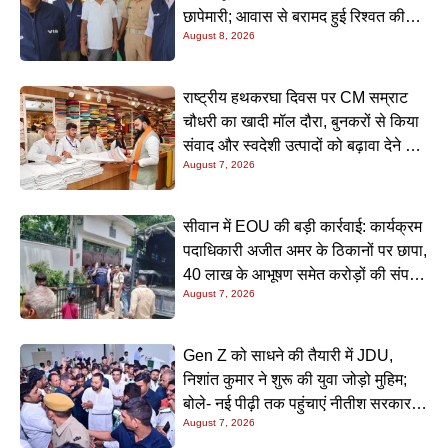
छापेमारी; आवास से बरामद हुई रिश्वत की
August 8, 2026
रकम
राष्ट्रीय हथकरघा दिवस पर CM सम्राट
चौधरी का खादी मॉल दौरा, बुनकरों से किया
संवाद और स्वदेशी उत्पादों को बढ़ावा देने की
August 7, 2026
अपील
सीवान में EOU की बड़ी कार्रवाई: कार्यक्रम
पदाधिकारी अजीत अमर के ठिकानों पर छापा,
40 लाख के आभूषण समेत करोड़ों की संपत्ति
August 7, 2026
की जांच शुरू
Gen Z को साधने की तैयारी में JDU,
निशांत कुमार ने शुरू की युवा जोड़ो मुहिम;
बोले- नई पीढ़ी तक पहुंचाएं नीतीश सरकार के
August 7, 2026
20 सालों के काम