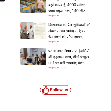
बड़ी कार्रवाई, 4000 लीटर
जावा महुआ नष्ट, 140 लीटर
August 6, 2026
चुलाई शराब बरामद; आरोपी
फरार
किशनगंज की रेल सुविधाओं को
लेकर सांसद जावेद सक्रिय,
रेल मंत्री को सौंपा ज्ञापन; दो
August 6, 2026
आरओबी समेत कई मांगें उठाईं
पटना नगर निगम सफाईकर्मियों
की हड़ताल खत्म, तीनों प्रमुख
मांगों पर बनी सहमति; वेतन,
August 6, 2026
छुट्टी और बोनस पर मिला
आश्वासन
Follow us