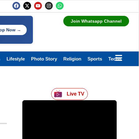
Join Whatsapp Channel
op Now →
h
Lifestyle
Photo Story
Religion
Sports
Technology
Live TV