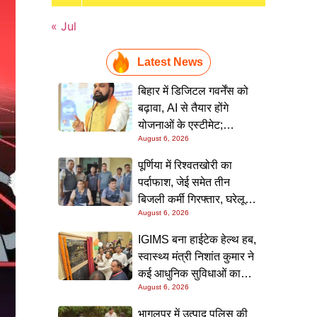
« Jul
Latest News
बिहार में डिजिटल गवर्नेंस को
बढ़ावा, AI से तैयार होंगे
योजनाओं के एस्टीमेट;
August 6, 2026
मुख्यमंत्री ने परियोजना
निगरानी पोर्टल किया लॉन्च
पूर्णिया में रिश्वतखोरी का
पर्दाफाश, जेई समेत तीन
बिजली कर्मी गिरफ्तार, घरेलू
August 6, 2026
कनेक्शन के नाम पर मांगे जा रहे
थे 15 हजार रुपये, निगरानी
IGIMS बना हाईटेक हेल्थ हब,
टीम ने रंगे हाथ पकड़ा
स्वास्थ्य मंत्री निशांत कुमार ने
कई आधुनिक सुविधाओं का
August 6, 2026
किया उद्घाटन; गंभीर मरीजों
के इलाज में आएगा बड़ा सुधार
भागलपुर में उत्पाद पुलिस की