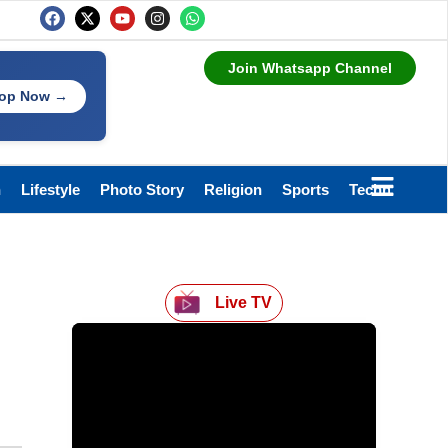
Join Whatsapp Channel
op Now →
h
Lifestyle
Photo Story
Religion
Sports
Technology
Live TV