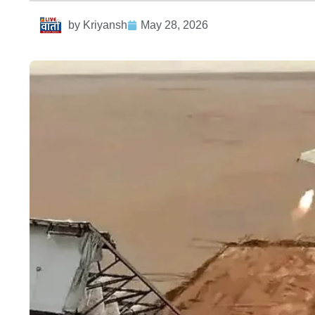
by
Kriyansh
May 28, 2026