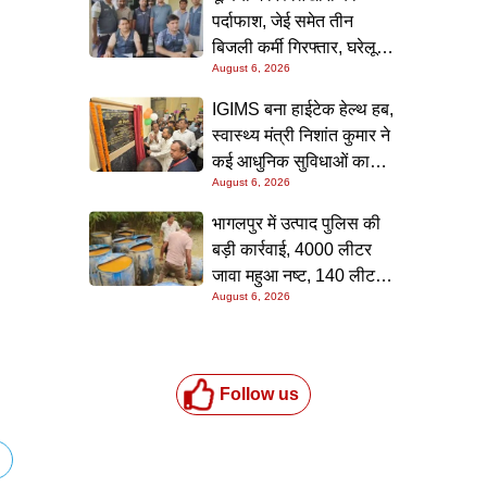
पर्दाफाश, जेई समेत तीन
बिजली कर्मी गिरफ्तार, घरेलू
August 6, 2026
कनेक्शन के नाम पर मांगे जा रहे
थे 15 हजार रुपये, निगरानी
IGIMS बना हाईटेक हेल्थ हब,
टीम ने रंगे हाथ पकड़ा
स्वास्थ्य मंत्री निशांत कुमार ने
कई आधुनिक सुविधाओं का
August 6, 2026
किया उद्घाटन; गंभीर मरीजों
के इलाज में आएगा बड़ा सुधार
भागलपुर में उत्पाद पुलिस की
बड़ी कार्रवाई, 4000 लीटर
जावा महुआ नष्ट, 140 लीटर
August 6, 2026
चुलाई शराब बरामद; आरोपी
फरार
Follow us