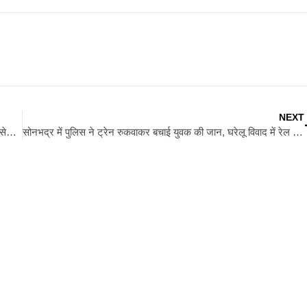
NEXT
माघ मेला ड्यूटी के लिए प्रयागराज रवाना हुए मीरजापुर के 100 होमगार्ड्स, सेवा और सुरक्षा का मिला दायित्व
सोनभद्र में पुलिस ने ट्रेन रुकवाकर बचाई युवक की जान, घरेलू विवाद में रेल पटरी पर था लेटा