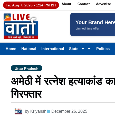
About
Contact
Advertise
Fri, Aug 7, 2026 - 1:24 PM IST
Your Brand Her
Limited time offer
Home
National
International
State
Politics
Uttar Pradesh
अमेठी में रत्नेश हत्याकांड
गिरफ्तार
by
Kriyansh
December 26, 2025