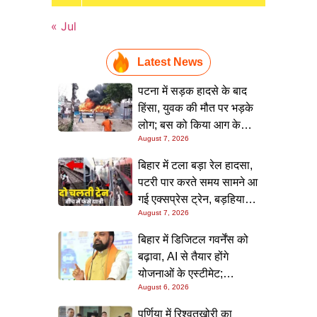
« Jul
Latest News
पटना में सड़क हादसे के बाद
हिंसा, युवक की मौत पर भड़के
लोग; बस को किया आग के
August 7, 2026
हवाले, पुलिस और मीडिया पर
भी हमला
बिहार में टला बड़ा रेल हादसा,
पटरी पार करते समय सामने आ
गई एक्सप्रेस ट्रेन, बड़हिया
August 7, 2026
स्टेशन पर मची अफरा-तफरी,
यात्रियों की लापरवाही आई
बिहार में डिजिटल गवर्नेंस को
सामने
बढ़ावा, AI से तैयार होंगे
योजनाओं के एस्टीमेट;
August 6, 2026
मुख्यमंत्री ने परियोजना
निगरानी पोर्टल किया लॉन्च
पूर्णिया में रिश्वतखोरी का