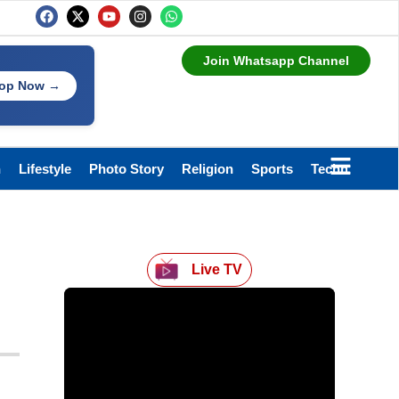
Join Whatsapp Channel
op Now →
h
Lifestyle
Photo Story
Religion
Sports
Technology
Live TV