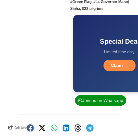
#Green Flag
,
#Lt. Governor Manoj
Sinha
,
822 pilgrims
Special Dea
Limited time only
Claim →
Join us on Whatsapp
Share