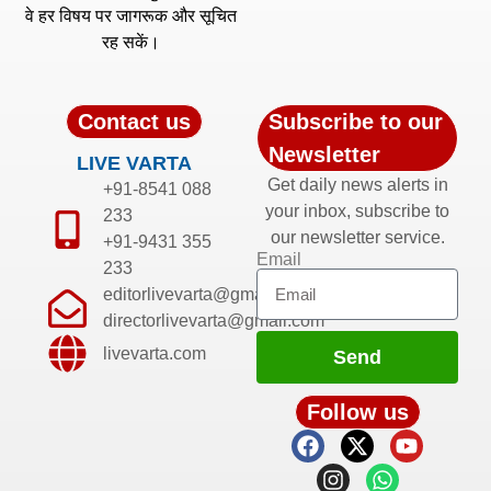
वे हर विषय पर जागरूक और सूचित
रह सकें।
Contact us
Subscribe to our
Newsletter
LIVE VARTA
Get daily news alerts in
+91-8541 088
your inbox, subscribe to
233
our newsletter service.
+91-9431 355
Email
233
editorlivevarta@gmail.com
directorlivevarta@gmail.com
livevarta.com
Send
Follow us