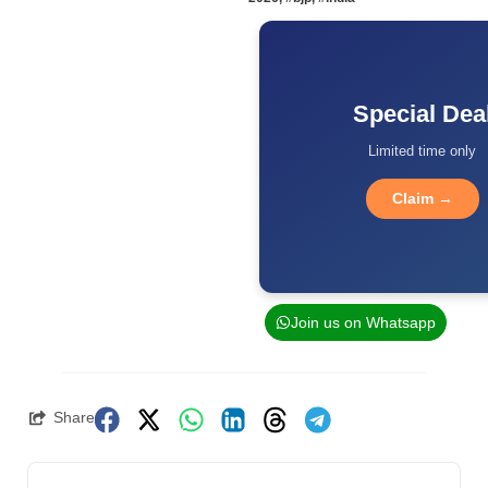
Special Dea
Limited time only
Claim →
Join us on Whatsapp
Share