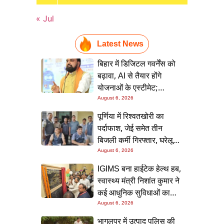
« Jul
Latest News
बिहार में डिजिटल गवर्नेंस को
बढ़ावा, AI से तैयार होंगे
योजनाओं के एस्टीमेट;
मुख्यमंत्री ने परियोजना
August 6, 2026
निगरानी पोर्टल किया लॉन्च
पूर्णिया में रिश्वतखोरी का
पर्दाफाश, जेई समेत तीन
बिजली कर्मी गिरफ्तार, घरेलू
कनेक्शन के नाम पर मांगे जा रहे
August 6, 2026
थे 15 हजार रुपये, निगरानी
IGIMS बना हाईटेक हेल्थ हब,
टीम ने रंगे हाथ पकड़ा
स्वास्थ्य मंत्री निशांत कुमार ने
कई आधुनिक सुविधाओं का
किया उद्घाटन; गंभीर मरीजों
August 6, 2026
के इलाज में आएगा बड़ा सुधार
भागलपुर में उत्पाद पुलिस की