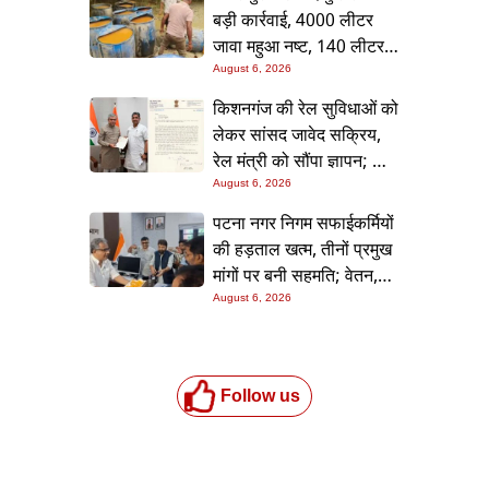
बड़ी कार्रवाई, 4000 लीटर
जावा महुआ नष्ट, 140 लीटर
चुलाई शराब बरामद; आरोपी
August 6, 2026
फरार
किशनगंज की रेल सुविधाओं को
लेकर सांसद जावेद सक्रिय,
रेल मंत्री को सौंपा ज्ञापन; दो
आरओबी समेत कई मांगें उठाईं
August 6, 2026
पटना नगर निगम सफाईकर्मियों
की हड़ताल खत्म, तीनों प्रमुख
मांगों पर बनी सहमति; वेतन,
छुट्टी और बोनस पर मिला
August 6, 2026
आश्वासन
Follow us