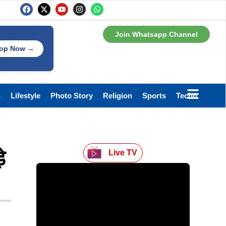
Join Whatsapp Channel
op Now →
h
Lifestyle
Photo Story
Religion
Sports
Technology
े
Live TV