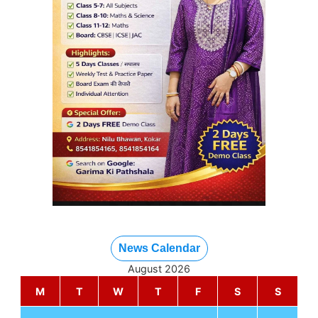
News Calendar
August 2026
M
T
W
T
F
S
S