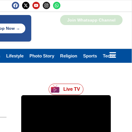
Join Whatsapp Channel
op Now →
h
Lifestyle
Photo Story
Religion
Sports
Technology
Live TV