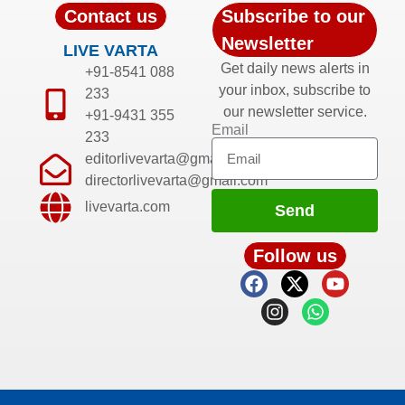
Contact us
Subscribe to our
Newsletter
LIVE VARTA
Get daily news alerts in
+91-8541 088
your inbox, subscribe to
233
our newsletter service.
+91-9431 355
Email
233
editorlivevarta@gmail.com
directorlivevarta@gmail.com
livevarta.com
Send
Follow us