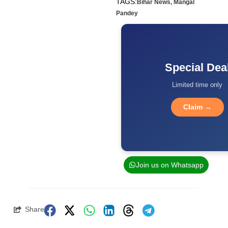
TAGS:
Bihar News
,
Mangal
Pandey
Special Dea
Limited time only
Claim →
Join us on Whatsapp
Share