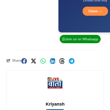
Limited time only
Claim →
Join us on Whatsapp
Share
Kriyansh