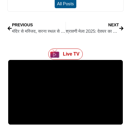
All Posts
PREVIOUS
NEXT
मंदिर से मस्जिद, सरना स्थल से गिरिजाघर तक गूंज रही है सिर्फ एक ही पुकार — गुरुजी जल्दी ठीक हों
श्रावणी मेला 2025: देवघर का ट्रैफिक प्लान जारी, कई इलाके नो-इंट्री और वन-वे जोन घोषित
Live TV