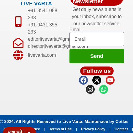
Newsletter
LIVE VARTA
Get daily news alerts in
+91-8541 088
your inbox, subscribe to
233
our newsletter service.
+91-9431 355
Email
233
editorlivevarta@gmail.com
directorlivevarta@gmail.com
livevarta.com
Send
Follow us
© 2024. All Rights Reserved to Live Varta. Maintenace by
Cotlas
About
Grievance
Terms of Use
Privacy Policy
Contact
भाषा चुनें।