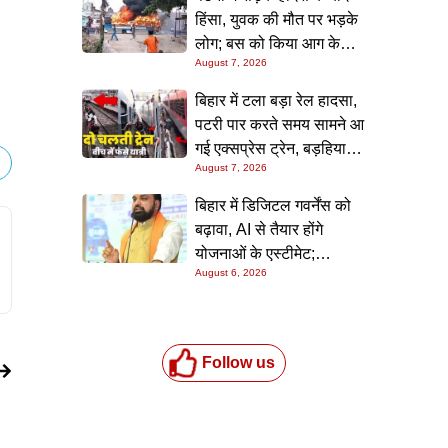
हिंसा, युवक की मौत पर भड़के
लोग; बस को किया आग के
August 7, 2026
हवाले, पुलिस और मीडिया पर
भी हमला
बिहार में टला बड़ा रेल हादसा,
पटरी पार करते समय सामने आ
गई एक्सप्रेस ट्रेन, बड़हिया
August 7, 2026
स्टेशन पर मची अफरा-तफरी,
यात्रियों की लापरवाही आई
बिहार में डिजिटल गवर्नेंस को
सामने
बढ़ावा, AI से तैयार होंगे
योजनाओं के एस्टीमेट;
August 6, 2026
मुख्यमंत्री ने परियोजना
निगरानी पोर्टल किया लॉन्च
Follow us