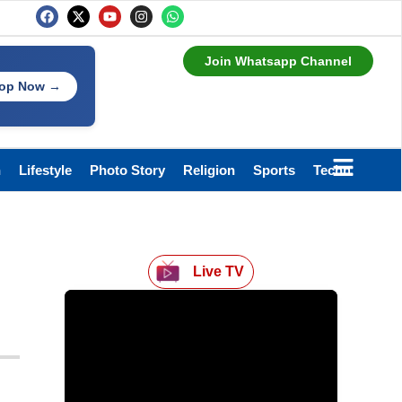
Join Whatsapp Channel
op Now →
h
Lifestyle
Photo Story
Religion
Sports
Technology
Live TV