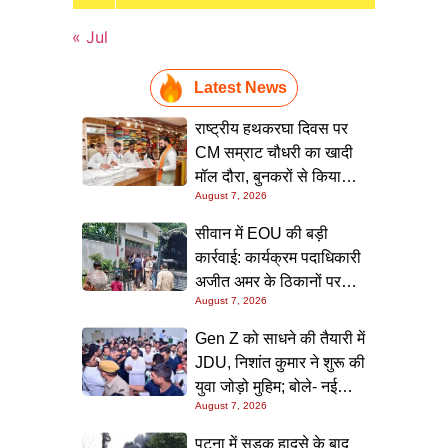
« Jul
Latest News
राष्ट्रीय हथकरघा दिवस पर
CM सम्राट चौधरी का खादी
मॉल दौरा, बुनकरों से किया
August 7, 2026
संवाद और स्वदेशी उत्पादों को
बढ़ावा देने की अपील
सीवान में EOU की बड़ी
कार्रवाई: कार्यक्रम पदाधिकारी
अजीत अमर के ठिकानों पर
August 7, 2026
छापा, 40 लाख के आभूषण
समेत करोड़ों की संपत्ति की
Gen Z को साधने की तैयारी में
जांच शुरू
JDU, निशांत कुमार ने शुरू की
युवा जोड़ो मुहिम; बोले- नई
August 7, 2026
पीढ़ी तक पहुंचाएं नीतीश
सरकार के 20 सालों के काम
पटना में सड़क हादसे के बाद