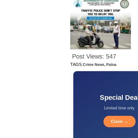
Post Views:
547
TAGS:
Crime News
,
Patna
Special Dea
Limited time only
Claim →