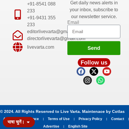
Get daily news alerts in
+91-8541 088
your inbox, subscribe to
233
our newsletter service.
+91-9431 355
Email
233
editorlivevarta@gmail.com
directorlivevarta@gmail.com
livevarta.com
Send
Follow us
© 2024. All Rights Reserved to Live Varta. Maintenace by
Cotlas
About
Grievance
Terms of Use
Privacy Policy
Contact
भाषा चुनें।
Advertise
English Site