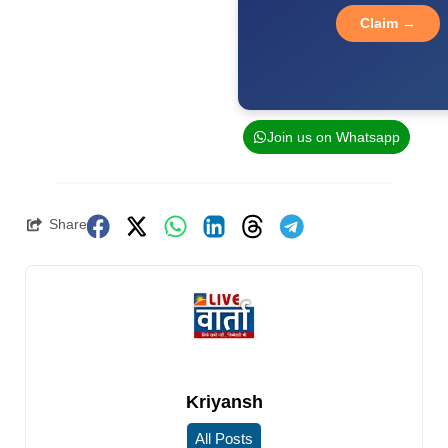
Claim →
Join us on Whatsapp
Share
Kriyansh
All Posts