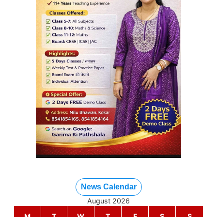
News Calendar
August 2026
M
T
W
T
F
S
S