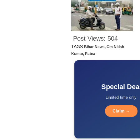
Post Views:
504
TAGS:
Bihar News
,
Cm Nitish
Kumar
,
Patna
Special Dea
Limited time only
Claim →