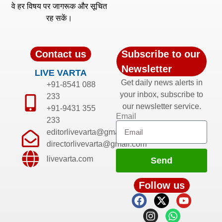
वे हर विषय पर जागरूक और सूचित
रह सकें।
Contact us
Subscribe to our
Newsletter
LIVE VARTA
Get daily news alerts in
+91-8541 088
your inbox, subscribe to
233
our newsletter service.
+91-9431 355
Email
233
editorlivevarta@gmail.com
directorlivevarta@gmail.com
livevarta.com
Send
Follow us