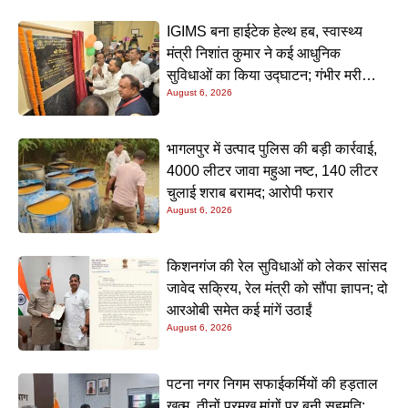
IGIMS बना हाईटेक हेल्थ हब, स्वास्थ्य
मंत्री निशांत कुमार ने कई आधुनिक
सुविधाओं का किया उद्घाटन; गंभीर मरीजों
August 6, 2026
के इलाज में आएगा बड़ा सुधार
भागलपुर में उत्पाद पुलिस की बड़ी कार्रवाई,
4000 लीटर जावा महुआ नष्ट, 140 लीटर
चुलाई शराब बरामद; आरोपी फरार
August 6, 2026
किशनगंज की रेल सुविधाओं को लेकर सांसद
जावेद सक्रिय, रेल मंत्री को सौंपा ज्ञापन; दो
आरओबी समेत कई मांगें उठाईं
August 6, 2026
पटना नगर निगम सफाईकर्मियों की हड़ताल
खत्म, तीनों प्रमुख मांगों पर बनी सहमति;