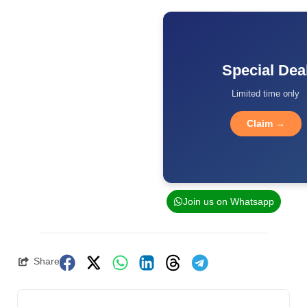
Special Dea
Limited time only
Claim →
Join us on Whatsapp
Share