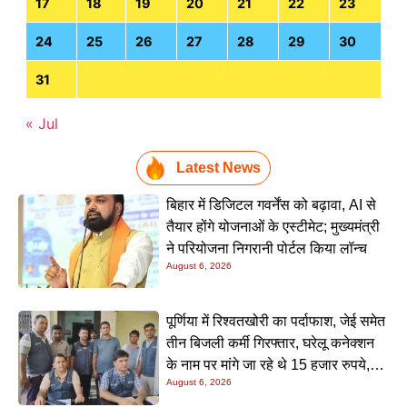
17
18
19
20
21
22
23
24
25
26
27
28
29
30
31
« Jul
Latest News
बिहार में डिजिटल गवर्नेंस को बढ़ावा, AI से
तैयार होंगे योजनाओं के एस्टीमेट; मुख्यमंत्री
ने परियोजना निगरानी पोर्टल किया लॉन्च
August 6, 2026
पूर्णिया में रिश्वतखोरी का पर्दाफाश, जेई समेत
तीन बिजली कर्मी गिरफ्तार, घरेलू कनेक्शन
के नाम पर मांगे जा रहे थे 15 हजार रुपये,
August 6, 2026
निगरानी टीम ने रंगे हाथ पकड़ा