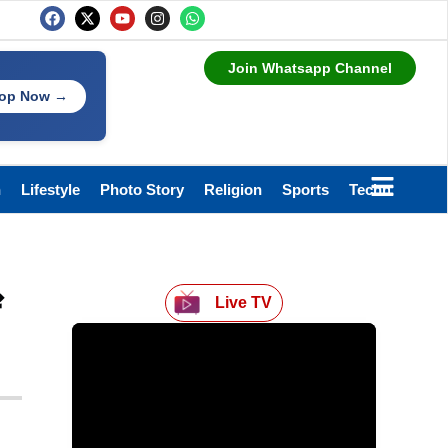
Join Whatsapp Channel
op Now →
h
Lifestyle
Photo Story
Religion
Sports
Technology
Live TV