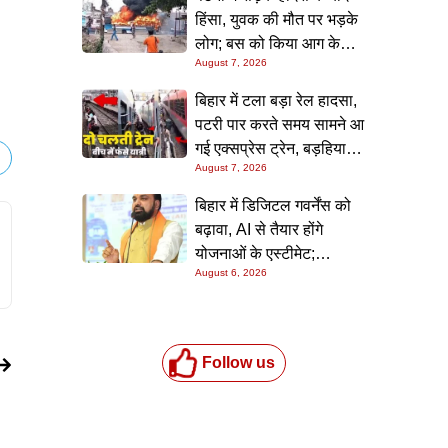
हिंसा, युवक की मौत पर भड़के
लोग; बस को किया आग के
August 7, 2026
हवाले, पुलिस और मीडिया पर
भी हमला
बिहार में टला बड़ा रेल हादसा,
पटरी पार करते समय सामने आ
गई एक्सप्रेस ट्रेन, बड़हिया
August 7, 2026
स्टेशन पर मची अफरा-तफरी,
यात्रियों की लापरवाही आई
बिहार में डिजिटल गवर्नेंस को
सामने
बढ़ावा, AI से तैयार होंगे
योजनाओं के एस्टीमेट;
August 6, 2026
मुख्यमंत्री ने परियोजना
निगरानी पोर्टल किया लॉन्च
Follow us