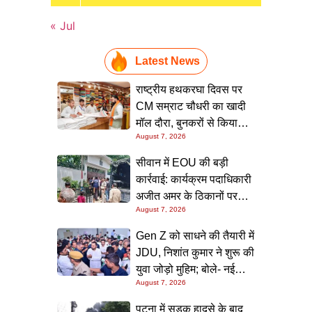
« Jul
Latest News
राष्ट्रीय हथकरघा दिवस पर
CM सम्राट चौधरी का खादी
मॉल दौरा, बुनकरों से किया
August 7, 2026
संवाद और स्वदेशी उत्पादों को
बढ़ावा देने की अपील
सीवान में EOU की बड़ी
कार्रवाई: कार्यक्रम पदाधिकारी
अजीत अमर के ठिकानों पर
August 7, 2026
छापा, 40 लाख के आभूषण
समेत करोड़ों की संपत्ति की
Gen Z को साधने की तैयारी में
जांच शुरू
JDU, निशांत कुमार ने शुरू की
युवा जोड़ो मुहिम; बोले- नई
August 7, 2026
पीढ़ी तक पहुंचाएं नीतीश
सरकार के 20 सालों के काम
पटना में सड़क हादसे के बाद